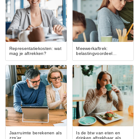
Representatiekosten: wat
Meewerkaftrek:
mag je aftrekken?
belastingvoordeel
wanneer je partner
meehelpt
Jaarruimte berekenen als
Is de btw van eten en
zzp’er
drinken aftrekbaar als