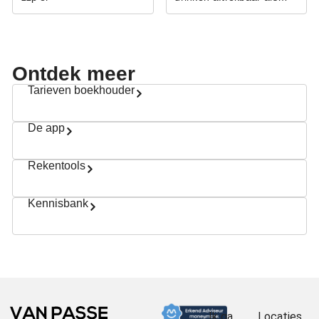
zzp’er?
Ontdek meer
Tarieven boekhouder
De app
Rekentools
Kennisbank
Ik ga
Locaties